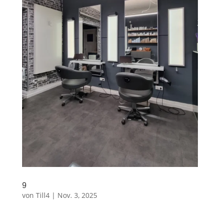
9
von
Till4
|
Nov. 3, 2025