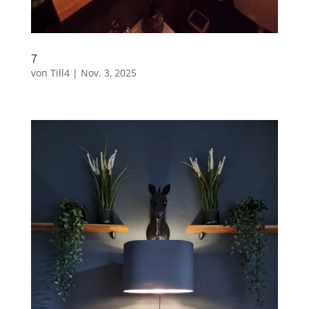
7
von
Till4
|
Nov. 3, 2025