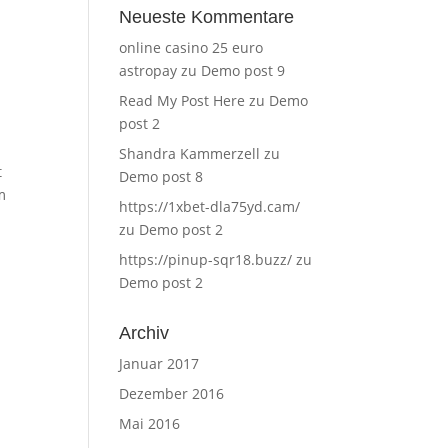
Neueste Kommentare
online casino 25 euro
astropay
zu
Demo post 9
Read My Post Here
zu
Demo
post 2
Shandra Kammerzell
zu
t
Demo post 8
m
https://1xbet-dla75yd.cam/
zu
Demo post 2
https://pinup-sqr18.buzz/
zu
Demo post 2
Archiv
Januar 2017
Dezember 2016
Mai 2016