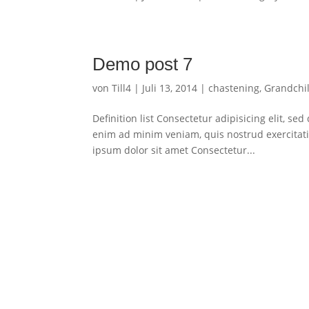
Demo post 7
von
Till4
|
Juli 13, 2014
|
chastening
,
Grandchi
Definition list Consectetur adipisicing elit, s
enim ad minim veniam, quis nostrud exercitat
ipsum dolor sit amet Consectetur...