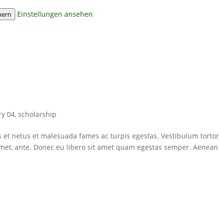
Einstellungen ansehen
hern
ry 04
,
scholarship
s et netus et malesuada fames ac turpis egestas. Vestibulum tortor
t amet, ante. Donec eu libero sit amet quam egestas semper. Aenean