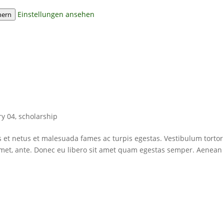
Einstellungen ansehen
hern
ry 04
,
scholarship
s et netus et malesuada fames ac turpis egestas. Vestibulum tortor
t amet, ante. Donec eu libero sit amet quam egestas semper. Aenean