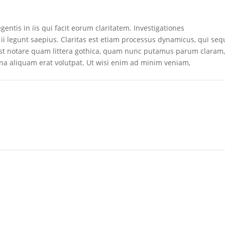
gentis in iis qui facit eorum claritatem. Investigationes
ii legunt saepius. Claritas est etiam processus dynamicus, qui seq
t notare quam littera gothica, quam nunc putamus parum claram
gna aliquam erat volutpat. Ut wisi enim ad minim veniam,