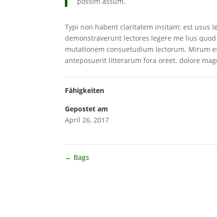
possim assum.
Typi non habent claritatem insitam; est usus le
demonstraverunt lectores legere me lius quod 
mutationem consuetudium lectorum. Mirum es
anteposuerit litterarum fora oreet. dolore ma
Fähigkeiten
Gepostet am
April 26, 2017
←
Bags