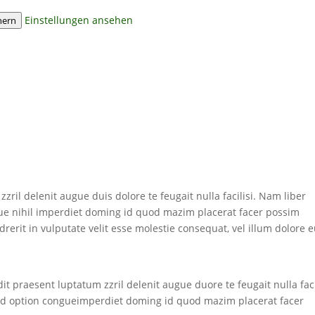
Einstellungen ansehen
hern
zril delenit augue duis dolore te feugait nulla facilisi. Nam liber
ue nihil imperdiet doming id quod mazim placerat facer possim
rerit in vulputate velit esse molestie consequat, vel illum dolore 
t praesent luptatum zzril delenit augue duore te feugait nulla facil
nd option congueimperdiet doming id quod mazim placerat facer