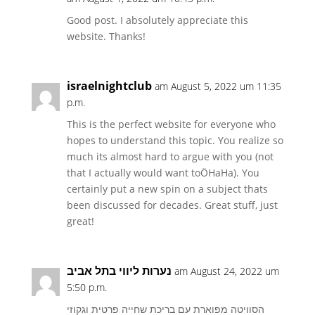
Good post. I absolutely appreciate this
website. Thanks!
israelnightclub
am August 5, 2022 um 11:35
p.m.
This is the perfect website for everyone who
hopes to understand this topic. You realize so
much its almost hard to argue with you (not
that I actually would want toÖHaHa). You
certainly put a new spin on a subject thats
been discussed for decades. Great stuff, just
great!
נערות ליווי בתל אביב
am August 24, 2022 um
5:50 p.m.
הסוויטה מפוארת עם בריכת שחייה פרטית וגקוזי