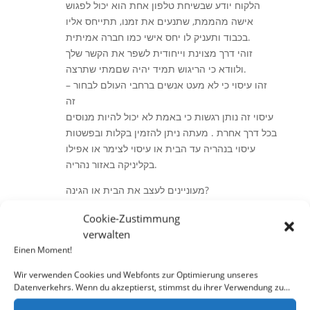
הלקוח יודע שבשיחת טלפון אחת הוא יכול לפגוש
אישה מהממת, שתנעים את זמנו, תתייחס אליו
בכבוד ותעניק לו יחס אישי כמו חברה אמיתית.
זוהי דרך מצוינת וייחודית לשפר את הקשר שלך
ולוודא כי הריגוש תמיד יהיה שםמתי שתרצה.
זהו עיסוי כי לא מעט אנשים ברחבי העולם לבחור –
זה
עיסוי זה נותן רגשות כי באמת לא יכול להיות מנוסים
בכל דרך אחרת . מעתה ניתן להזמין בקלות ובפשטות
עיסוי בנהריה עד הבית או עיסוי לצימר או אפילו
בקליניקה באזור נהריה.
מעוניינים לעצב את הבית או הגינה?
עיסוי מפנק בראש העין , ניתן להזמין עד הבית
Cookie-Zustimmung
בראש העין כמתנה לך, לבן הזוג לחברה או לאיש
verwalten
עסקים שאתם מעוניינים לפנק.
Einen Moment!
כאשר עיסוי מפנק בראש העין ,
Wir verwenden Cookies und Webfonts zur Optimierung unseres
Datenverkehrs. Wenn du akzeptierst, stimmst du ihrer Verwendung zu...
נעשה בביתכם, תוכלו להתרווח על הספה עם כוס
משקה האהוב