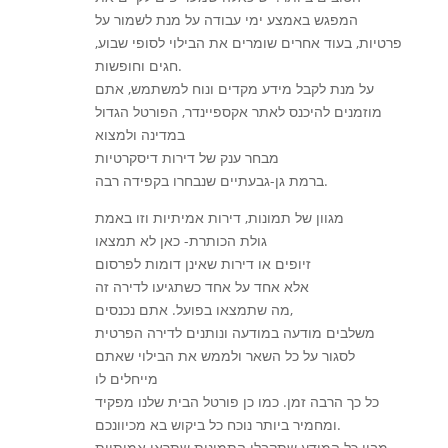
המפגש באמצע ימי עבודה על מנת לשמור על
פרטיות, בעוד אחרים שומרים את הבילוי לסופי שבוע,
חגים וחופשות.
על מנת לקבל מידע מקדים ונוח למשתמש, אתם
מוזמנים להיכנס לאתר אקספיינדר, הפורטל הגדול
במדינה ולמצוא
מבחר ענק של דירות דיסקרטיות
ברמת גן-גבעתיים שנבחרו בקפידה רבה.
מגוון של תמונות, דירות אמיתיות וזו באמת
גולת הכותרת- כאן לא תמצאו
זיופים או דירות שאינן דומות לפרסום
אלא אחד על אחד כשתגיעו לדירה זה
מה שתמצאו בפועל. אתם נכנסים,
משלבים מודעה במודעה ונותנים לדירה הפרטית
לסגור על כל השאר ולממש את הבילוי שאתם
מייחלים לו
כל כך הרבה זמן. כמו כן פורטל הבית שלנו מפקיד
ומחמיר ביותר נוכח כל ביקוש בא מכיוונכם.
מבין כל המידע שתקבלו התמונות שתראו אמיתיות