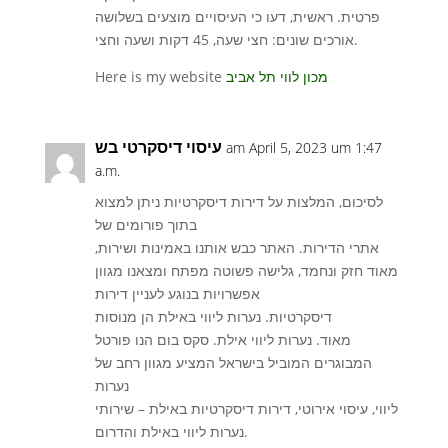
פרטית. ראשית, דעו כי העיסויים מוצעים בשלושה
אורכים שונים: חצי שעה, 45 דקות ושעה וחצי.
Here is my website
מכון לווי תל אביב
עיסוי דיסקרטי בש
am April 5, 2023 um 1:47
a.m.
לסיכום, המלצות על דירות דיסקרטיות ניתן למצוא
בתוך פורומים של
אתרי הדירות. האתר כבש אותנו באמינות ושירות,
מאוד חזק ונחמד, גלישה פשוטה מפתח ומצאנו מגוון
אפשרויות בנוגע לעניין דירות
דיסקרטיות. נערות ליווי באילת הן מנוסות
מאוד. נערות ליווי אילת. סקס בום הנו פורטל
המבוגרים המוביל בישראל המציע מגוון רחב של
נערות
ליווי, עיסוי אירוטי, דירות דיסקרטיות באילת – שירותי
נערות ליווי באילת והדרום.