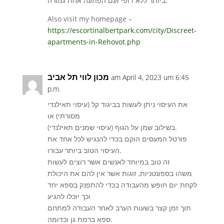
ביותר ללא דופי ועם הפתעה אחת גמורה.
Also visit my homepage –
https://escortinalbertpark.com/city/Discreet-
apartments-in-Rehovot.php
מכון לווי תל אביב
am April 4, 2023 um 6:45
p.m.
את העיסוי ניתן לעשות בביגוד קל (עיסוי תאילנדי
מסורתי) או
בשילוב שמן על הגוף (עיסוי שמנים תאילנדי).
פורטל המעסים הוקם בכדי להנגיש לכל אחד את
העיסוי הטוב ביותר עבורו.
זה טוב במיוחד לאנשים אשר רוצים לעשות
משהו בספונטניות, זוגות אשר אין להם את היכולת
לקחת יום חופש מהעבודה בכדי להתפנק בספא יחד
וכך יוכלו להגיע
תוך זמן קצר בשעות הערב לאחר העבודה למתחם
ספא ברמת גן וכדומה.