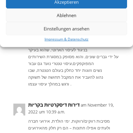
Akzeptieren
עליכם ולחוש את ההקלה לאחר העיסוי כאשר הגוף
והנפש רק יודו לכם.
Ablehnen
לאור זאת יהיה מומלץ לשקול לקחת חלק בסוג זה של
עיסוי שרוצים אלה מכם אשר נהנים חוויה
Einstellungen ansehen
inoxicated , אחד זה
ייתן את המוח ואת הגוף מתקני האנרגיה לא חוו לפני.
Impressum & Datenschutz
בניגוד לעיסוי הארוטי, שהוא בעיקר
על ידי גברים שונים, והוא מסופק במסגרת השירותים
המפוקפקים,עיסוי טנטרי נועד גם עבור
נשים וזוגות יחד כחלק בעולם הטנטרה, שבו
נהוג להעביר את המקבל תחושה של תשוקה
ורגש במהלך עיסוי עצמו .
דירות דיסקרטיות בקריות
am November 19,
2022 um 10:39 a.m.
מסיבות רווקים/רווקות, ימי הולדת, אירועי חברה
ולעתים אפילו חתונות – הם רק חלק מהאירועים