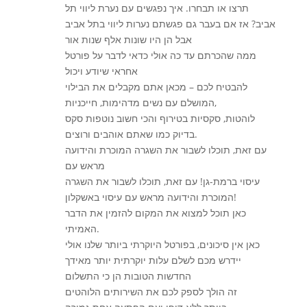
תרצו או תבחרו. איך נפגשים עם נערת ליווי תל
אביב? אז אם בעבר גם פגשתם נערות ליווי בתל אביב
אבל הן היו שונות אלף שנות אור
ממה שהכרתם עד כה אולי כדאי לדבר על פורטל
אחראי שיודע ויכול
להבטיח לכם – מכאן אתם מקבלים את הבילוי
המושלם עם נשים מדהימות, חייכניות,
לוהטות, סקסיות בטירוף והכי חשוב נוטפות סקס
בדיוק כמו שאתם אוהבים ורוצים.
עם זאת, תוכלו לשבור את השגרה המוכרת והידועה
מראש עם
עיסוי ברמת-גן! עם זאת, תוכלו לשבור את השגרה
המוכרת והידועה מראש עם עיסוי באשקלון!
כאן תוכל למצוא את המקום להזמין את הדבר
האמיתי.
כאן אין סיכונים, בפורטל היוקרתי ביותר שלנו אולי
יידרש מכם לשלם עלות יוקרתית יותר מאידך
החדשות הטובות הן כי התשלום
זה הולך לספק לכם את השירותים הלוהטים