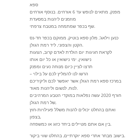
ספא
מפנק, מתאים לנופש עד 6 אורחים. בנוסף אורחים
מוזמנים ליהנות במסעדת
שף בכפר שמתמחה במטבח צרפתי.
כנען וילאג‘, מלון ספא בוטיק, ממוקם בכפר חד-נס
הקטן והצפוני, ליד רמת הגולן.
לקראת חגיגות יום הולדת לאדם קרוב, הצעות
נישואין, ימי נישואין או כל יום אותו
תרצו לציין כיום מנוחה נעים ומפנק
– הרשו לנו להמליץ לכם על בילוי
במרכז ספא רמת הגולן אשר יאפשר לכם וליקיריכם
לנוח, לנשום וליהנות מאוד.
חורף 2020 עשה נפלאות במוקדי הטבע המרהיבים
של רמת הגולן,
ואתם בהחלט יכולים להנות משלל פעילויות-חוץ
בצפון,
בין אם אתם מטיילים ביחד כזוג או כמשפחה.
בישוב מבחר אתרי ספא יוקרתיים, בהחלט שווי ביקור.