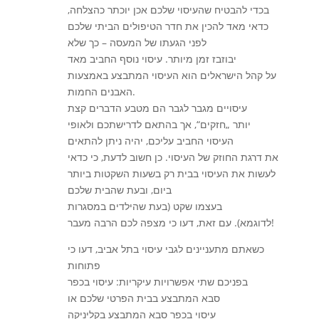
בכדי להבטיח שהעיסוי שלכם אכן יוכתר כהצלחה,
כדאי מאד להכין את חדר הטיפולים הביתי שלכם
לפני הגעתו של המעסה – כך שלא
יבוזבז זמן מיותר. עיסוי נוסף החביב מאד
על קהל הישראלים הוא העיסוי המתבצע באמצעות
האבנים החמות.
עיסויים מגבר לגבר הם מטבע הדברים קצת
יותר „חזקים“, אך בהתאם לדרישתכם ולאופי
העיסוי החביב עליכם, יהיה ניתן להתאים
את דרגת החוזק של העיסוי. כן חשוב לדעת, כי כדאי
לעשות את העיסוי בבית רק בשעות השקטות ביותר
ביום, ובעת שהבית שלכם
בעצמו שקט (בעת שהילדים במסגרות
לדוגמא). עם זאת, דעו כי מצפה לכם הרבה מעבר!
כשאתם מתעניינים לגבי עיסוי בתל אביב, דעו כי
פתוחות
בפניכם שתי אפשרויות עיקריות: עיסוי בכפר
סבא המתבצע בבית הפרטי שלכם או
עיסוי בכפר סבא המתבצע בקליניקה