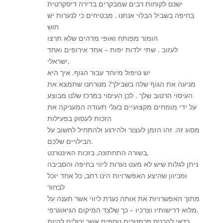
ישנם לקוחות רבים שמבקרים בדירה דיסקרטית
בחיפה בשביל הבלוי אנחנו , מבטיחים כי לנערות יש
חוש
הומור מפותח ואופי מדהים שלא תרצו
לעזוב . שתי ילדות יפות – אחד אירופים ואחד
ישראלי,
יש טיפול מיוחד עבור הגוף. איך היא
מניעה את הגוף שלה בשבילך? מטרתנו שתמצא את
העיסוי הרטוב שלך . לכן העיסוי במרכז שלנו מבוצע
על ידי מומחים מקצועיים בעלי תעודה המעניקה את
הזכות לעסוק בפעילות
מסוג זה. זהו הזמן לעצור ולהירגע ולהתחיל לחשוב על
הבילויים שלכם.
בשורה התחתונה, בזכות האינטרנט,
ניתן לגלות שיש לא מעט נערות ליווי בחיפה והסביבה
ומכיוון שהיצע האפשרויות הינו רחב, כל אחד יוכל
לבחור
מתוך האפשרויות את אותה נערת ליווי אשר תענה על
מלוא דרישותיו וצרכיו – כך שלצד המיקום הגיאוגרפי,
כדאי להכניס פרמטרים נוספים אשר יכולים להיות