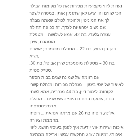
נערות ליווי מקצועיות מכירות את כל מקומות הבילוי
הכי שווים והן יגיעו לאן שתזמין אותן, במטרה לשפר
לך את המוניטין ולהוכיח לכולם שאתה מבלה
עם נשים יפהפיות לצדך. זה בכוונה תחילה:
עטרה גלעדי, בת 42, אמא לשלושה – מטפלת
מוסמכת; שירן
כהן-בן הרוש, בת 22 – מטפלת מוסמכת; אושרת
נשיא,
בת 30 – מטפלת מוסמכת; שירן אביטל, בת 30,
סטייליסטית,
עם רזומה של שמונה שנים בבית הספר
לאיפור של יוסי ביטון – מנהלת מכירות ומנהלת קשרי
לקוחות; לימור דיין, בת 44 מנהריה, אמא לשתי
בנות, עוסקת בתחום היופי כשש שנים – מנהלת
אדמיניסטרציה.
אלינה, רוסיה בת 26 עם מראה אסיאתי… רוסיה
מהממת וצעירה,
יודעת איך לפנק בעיסוי חושני, ליווי VIP איכות ושירות
איכותי, זמינות 24/7 התקשרו עכשיו אריקה ממתינה