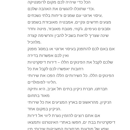
הכל כדי שיהיה לכם מקום לרומנטיקה
וכדי שתוכלו להגשים את האהבה שלכם.
עיסוי ארוטי עם שמנים וריחות בלתי נשכחים,
מצעים חדשים ונקיים, אמבטיה מאובזרת בשמנים
וסבונים נעימים, ג’קוזי, מטבח מאובזר, מיטה וחדר
שינה שצריך לראות בשביל להבין והרשימה קצרה
מלהכיל.
אם באם לכם להתפנק בעיסוי ארוטי או במסג‘ מפנק
ואין לכם אפשרות בדירה
שלכם לקבל את הפינוקים הללו – דירות דיסקרטיות
רחובות יאפשרו לכם לקבל את כל
הפינוקים הללו. כל השירותים הללו הפכו את שירותי
הליווי לפופולרים.
חברתנו, חברת ניקיון בתים תל אביב, היא ותיקה
מאוד בתחום
הניקיון, מהראשונים בארץ המציעים את כל שירותי
הניקיון במקום אחד.
אם אתם רוצים להזמין נערת ליווי אל דירות
דיסקרטיות בבת ים, חפשו באתרי האינטרנט ותמצאו
שפע של מודעות מבחורות המעניקות שירותי מין