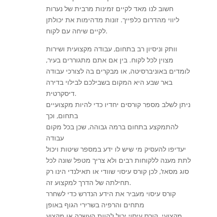
חשוב לנו מאד לקיים זמינות מרבית של נערות
ליווי מהדרום כלפייך. זונות מדהימות את יכולתן
לקיים שיחה עם לקוח.
וותק וניסיון רב בתחום, עבודה מקצועית ושירות
מצוין לכל לקוח. בין אם אתם מתגוררים בעיר,
לומדים באוניברסיטה, או מבקרים בה לצורכי עבודה
באר שבע היא המקום בשבילכם לבילוי בדירה
דיסקרטית.
ניתן לשלב מספר קורסים יחדיו כדי להיות מקצועיים
בתחום, וכך
להתמקצע בתחום ברמה גבוהה, שכן בכל מקום
עבודה
יעדיפו להעסיק מי שיש לו ידע במספר שיטות ויכול
לתת מענה ללקוחות רבים ולא צריך מטפל שונה לכל
סוג מסאז‘, לכן קורס עיסוי שוודי או תאילנדי הינו רק
תחילתה של הדרך למקצוע זה.
קורס עיסוי מעביר את הידע הנדרש כדי לשחרר
מתחים והרפיה בשרירי הגוף באופן
מקצועי. קורס עיסוי יכול להוות העשרה או מקצוע,