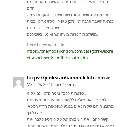
טיפולי חמאם – שיטת טיפול המשפרת את זרימת
הדם
וגורמת לתחושת התחדשות ושחרור הגוף והנשמה.
כנראה שעבר הרבה זמן ולכן טיפולי עיסוי ארוטי בבית
שמש זאת הזדמנות
מושלמת לעשות משהו שהוא נטו בשבילכם.
Here is my web-site:
https://onemodellondon.com/categors/Discre
et-apartments-in-the-south.php
https://pinkstardiamondclub.com
am
März 28, 2023 um 6:30 a.m.
אפשרות לקבל צימר פרטי עם ג’קוזי.
למרות שאנו יכולים ללמוד כמה עובדות מעניינות
מתובנותיהם של רופאים בנוגע לנפלאות חדרי הספא,
לא כל כך
קשה להבין את חשיבותו של פינוק הספא לבריאות,
גם ללא נתונים קונקרטיים: טבילה באמבט ג’קוזי ספא,