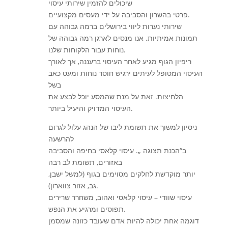
שיכולים להזמין שירותי עיסוי
פרטי בהשרון והסביבה על ידי מעסים מקצועיים.
שירותי נערות ליווי בירושלים ברמה גבוהה עם
תמונות אמיתיות. אנו מנסים לארגן רמה גבוהה של
נוחות עבור הלקוחות שלנו.
ריפיון הגוף מגיע לאחר העיסוי ברעננה, אך לאורך
העיסוי המטופל לעיתים ירגיש חוסר נוחות ומעט כאב
בשל
הלחיצות. זאת על מנת שהמסע יוכל לבצע את
העיסוי המדויק והיעיל ביותר.
ניסיון למשוך את תשומת ליבו של הנהג עלול לגרום
להרשעה
ב“הכנת תצוגה „. עיסוי קלאסי בחיפה והסביבה
באזורים, תשומת לב רבה
יותר מוקדשת לחלקים מסוימים בגוף (למשל ישבן,
גב, אזור צווארון).
עיסוי שוודי – עיסוי קלאסי ואהוב, משחרר שרירים
תפוסים ומרגיע את הנפש.
דוגמה אחת יכולה להיות אדם שעובד כזונה שמסמן