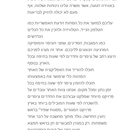
באווירה רגועה, אשר משרה עלינו נינוחות ושלווה, אף
פעם לא יכולה להזיק לבריאות.
עליכם למזער את כל הסחות הדעת האפשריות כמו
הטלפון הנייד, הטלוויזיה ולהכין את כל הכלים
הנדרשים
כמו המגבות, הסדינים, שמני העיסוי והמוסיקה
המרגיעה הנוגעים לליבכם. אתר זה מציג לפניכם
היצע רחב של צימרים וחדרים לפי שעות בחיפה ובכל
הארץ, בנוסף,
תוכלו להוריד את האפליקציה של האתר
המהווה כלי שימושי ונח באמצעותו
תוכלו להזמין צימר לפי שעה בחיפה בכל
זמן נתון ומכל מקום. אנחנו צוות האתר עובדים על
פרויקט מיוחד שמלקט עבורכם את החדרים צימרים
להשכרה לפי שעות המובילים ביותר בארץ.
פרויקט המגורים „פסגות שפיר“ בראש
העין החדשה, נולד מתוך מחשבה על דבר אחד:
משפחות. רק במגזין למבוגרים תן בראש תמצא
מגוון רחב של דירות דיסקרטיות