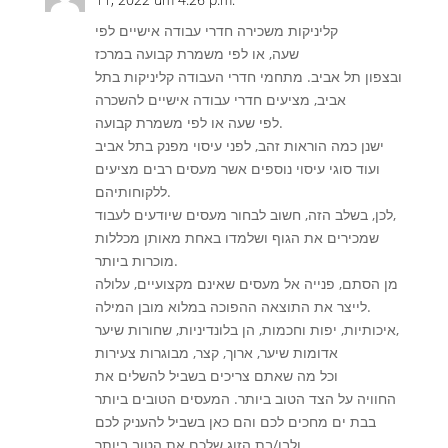
קליניקות משכירה חדרי עבודה אישיים לפי
שעה, או לפי משמרת קבועה במרכז
ובצפון תל אביב. מתחמי חדרי העבודה קליניקות בתל
אביב, מציעים חדרי עבודה אישיים להשכרה
לפי שעה או לפי משמרת קבועה.
ישנן כמה הוראות זהב, לפני עיסוי מפנק בתל אביב
ועוד סוגי עיסוי נוספים אשר מעסים רבים מציעים
ללקוחותיהם.
לכן, בשלב הזה, חשוב לבחור מעסים שיודעים לעבוד,
שמכירים את הגוף ושלמדו באחת מאותן מכללות
מוכרות ביותר.
מן הסתם, פנייה אל מעסים שאינם מקצועיים, עלולה
לייצר את התוצאה ההפוכה במלוא מובן המילה.
איכותיות, יפות וחכמות, הן בלונדיניות, שחורות שיער,
אדומות שיער, ארוך, קצר, מבוגרות צעירות
וכל מה שאתם צריכים בשביל להשלים את
החוויה על הצד הטוב ביותר. המעסים הטובים ביותר
בבת ים מחכים לכם והם כאן בשביל להעניק לכם
ולבן/בת הזוג שלכם את הטוב ביותר.