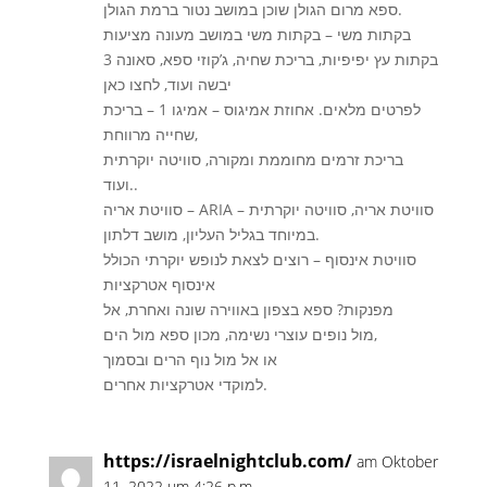
ספא מרום הגולן שוכן במושב נטור ברמת הגולן.
בקתות משי – בקתות משי במושב מעונה מציעות
3 בקתות עץ יפיפיות, בריכת שחיה, ג’קוזי ספא, סאונה
יבשה ועוד, לחצו כאן
לפרטים מלאים. אחוזת אמיגוס – אמיגו 1 – בריכת
שחייה מרווחת,
בריכת זרמים מחוממת ומקורה, סוויטה יוקרתית
ועוד..
סוויטת אריה – ARIA – סוויטת אריה, סוויטה יוקרתית
במיוחד בגליל העליון, מושב דלתון.
סוויטת אינסוף – רוצים לצאת לנופש יוקרתי הכולל
אינסוף אטרקציות
מפנקות? ספא בצפון באווירה שונה ואחרת, אל
מול נופים עוצרי נשימה, מכון ספא מול הים,
או אל מול נוף הרים ובסמוך
למוקדי אטרקציות אחרים.
https://israelnightclub.com/
am Oktober
11, 2022 um 4:26 p.m.