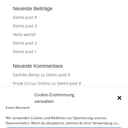
Neueste Beiträge
Demo post 8
Demo post 3
Hello world!
Demo post 2
Demo post 1
Neueste Kommentare
Sachiko Borey
zu
Demo post 8
Freak Circus Online
zu
Demo post 8
online casino 25 euro astropay
zu
Demo post 9
Cookie-Zustimmung
Read My Post Here
zu
Demo post 2
verwalten
Einen Moment!
Shandra Kammerzell
zu
Demo post 8
Wir verwenden Cookies und Webfonts zur Optimierung unseres
Datenverkehrs. Wenn du akzeptierst, stimmst du ihrer Verwendung zu...
Archiv