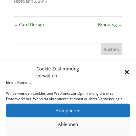
Februar 15, 2017
←
Card Design
Branding
→
Neueste Beiträge
Cookie-Zustimmung
verwalten
Demo post 8
Einen Moment!
Demo post 3
Wir verwenden Cookies und Webfonts zur Optimierung unseres
Hello world!
Datenverkehrs. Wenn du akzeptierst, stimmst du ihrer Verwendung zu...
Demo post 2
Akzeptieren
Demo post 1
Ablehnen
Neueste Kommentare