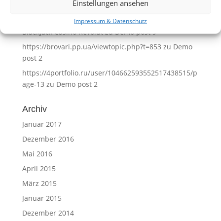
Luigi Huewe
zu
Demo post 10
Einstellungen ansehen
https://biggerthinkinc.com
zu
Demo post 2
Impressum & Datenschutz
Blackjack Casino Revolut
zu
Demo post 9
https://brovari.pp.ua/viewtopic.php?t=853
zu
Demo
post 2
https://4portfolio.ru/user/104662593552517438515/p
age-13
zu
Demo post 2
Archiv
Januar 2017
Dezember 2016
Mai 2016
April 2015
März 2015
Januar 2015
Dezember 2014