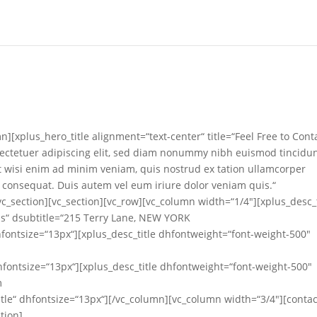
][xplus_hero_title alignment=“text-center“ title=“Feel Free to Cont
sectetuer adipiscing elit, sed diam nonummy nibh euismod tincidun
t wisi enim ad minim veniam, quis nostrud ex tation ullamcorper
o consequat. Duis autem vel eum iriure dolor veniam quis.“
vc_section][vc_section][vc_row][vc_column width=“1/4″][xplus_desc_t
ss“ dsubtitle=“215 Terry Lane, NEW YORK
hfontsize=“13px“][xplus_desc_title dhfontweight=“font-weight-500″
hfontsize=“13px“][xplus_desc_title dhfontweight=“font-weight-500″
m
le“ dhfontsize=“13px“][/vc_column][vc_column width=“3/4″][contac
tion]