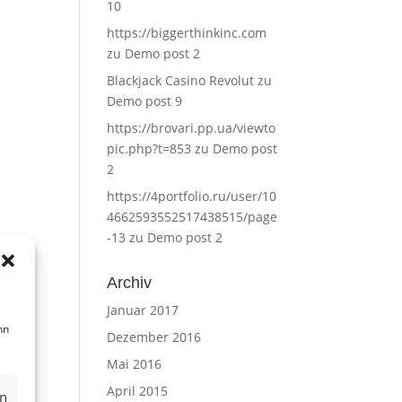
10
https://biggerthinkinc.com
zu
Demo post 2
Blackjack Casino Revolut
zu
Demo post 9
https://brovari.pp.ua/viewto
pic.php?t=853
zu
Demo post
2
https://4portfolio.ru/user/10
4662593552517438515/page
-13
zu
Demo post 2
Archiv
Januar 2017
nn
Dezember 2016
Mai 2016
April 2015
en