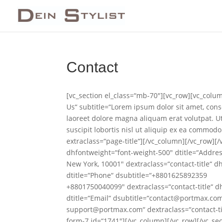
Contact
[vc_section el_class=“mb-70″][vc_row][vc_column
Us“ subtitle=“Lorem ipsum dolor sit amet, con
laoreet dolore magna aliquam erat volutpat. U
suscipit lobortis nisl ut aliquip ex ea commod
extraclass=“page-title“][/vc_column][/vc_row][/
dhfontweight=“font-weight-500″ dtitle=“Addre
New York, 10001″ dextraclass=“contact-title“ d
dtitle=“Phone“ dsubtitle=“+8801625892359
+8801750040099″ dextraclass=“contact-title“ d
dtitle=“Email“ dsubtitle=“contact@portmax.co
support@portmax.com“ dextraclass=“contact-tit
form-7 id=“1741″][/vc_column][/vc_row][/vc_sec