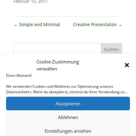
Februar 15, 2017
←
Simple and Minimal
Creative Presentation
→
Cookie-Zustimmung
Neueste Beiträge
verwalten
Einen Moment!
Demo post 8
Demo post 3
Wir verwenden Cookies und Webfonts zur Optimierung unseres
Datenverkehrs. Wenn du akzeptierst, stimmst du ihrer Verwendung zu...
Hello world!
Akzeptieren
Demo post 2
Demo post 1
Ablehnen
Neueste Kommentare
Einstellungen ansehen